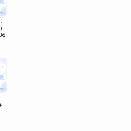
グ・
り
ム戦
ル