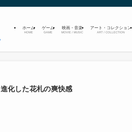
ホーム
ゲーム
映画・音楽
アート・コレクション
HOME
GAME
MOVIE / MUSIC
ART / COLLECTION
X』進化した花札の爽快感