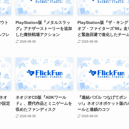
バウト
PlayStation版『メタルスラッ
PlayStation版『ザ・キン
グ』アナザーストーリーを追加
オブ・ファイターズ’96』走
アルフレ
した痛快戦場アクション
と緊急回避で進化したチー
2026-08-06
2026-08-06
 ネオ
ネオジオCD版『ADKワール
『連結パズル つなげてポン
や設定
ド』、歴代作品とミニゲームを
ッ!』ネオジオポケット版の
収めたファンディスク
ールと連鎖のコツ
2026-08-05
2026-08-04