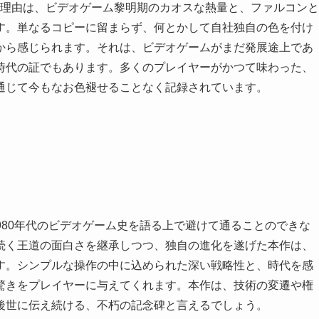
る理由は、ビデオゲーム黎明期のカオスな熱量と、ファルコンと
す。単なるコピーに留まらず、何とかして自社独自の色を付け
から感じられます。それは、ビデオゲームがまだ発展途上であ
時代の証でもあります。多くのプレイヤーがかつて味わった、
通じて今もなお色褪せることなく記録されています。
1980年代のビデオゲーム史を語る上で避けて通ることのできな
続く王道の面白さを継承しつつ、独自の進化を遂げた本作は、
す。シンプルな操作の中に込められた深い戦略性と、時代を感
驚きをプレイヤーに与えてくれます。本作は、技術の変遷や権
後世に伝え続ける、不朽の記念碑と言えるでしょう。