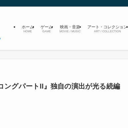
ホーム
ゲーム
映画・音楽
アート・コレクション
HOME
GAME
MOVIE / MUSIC
ART / COLLECTION
ングパートII』独自の演出が光る続編