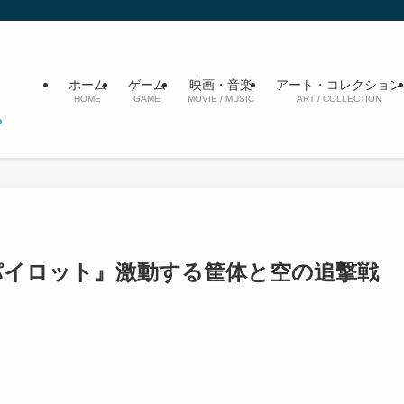
ホーム
ゲーム
映画・音楽
アート・コレクション
HOME
GAME
MOVIE / MUSIC
ART / COLLECTION
パイロット』激動する筐体と空の追撃戦