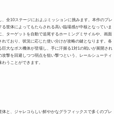
し、全10ステージにおよぶミッションに挑みます。本作のプレ
する筐体によってもたらされる高い臨場感が中核となっていま
に、ターゲットを自動で追尾するホーミングミサイルや、画面
されており、状況に応じた使い分けが攻略の鍵となります。各
る巨大なボス機体が登場し、手に汗握る1対1の戦いが展開され
の攻撃を回避しつつ弱点を狙い撃つという、レールシューティ
味わうことができます。
筐体と、ジャレコらしい鮮やかなグラフィックスで多くのプレ