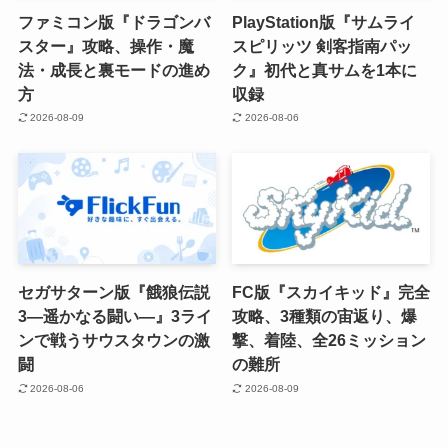
ファミコン版『ドラゴンバ
PlayStation版『サムライ
スター』攻略、操作・魔
スピリッツ 剣客指南パッ
法・成長と裏モードの進め
ク』初代と真サムを1本に
方
収録
2026-08-09
2026-08-06
セガサターン版『餓狼伝説
FC版『スカイキッド』完全
3―遥かなる闘い―』3ライ
攻略、3種類の宙返り、爆
ンで戦うサウスタウンの激
撃、着陸、全26ミッション
闘
の難所
2026-08-06
2026-08-09