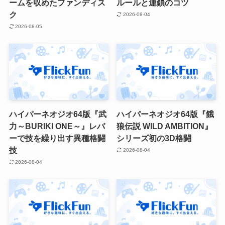
ームを収めたファンディス
ルールと連鎖のコツ
ク
2026-08-04
2026-08-05
ハイパーネオジオ64版『武
ハイパーネオジオ64版『餓
力～BURIKI ONE～』レバ
狼伝説 WILD AMBITION』
ーで技を繰り出す異種格闘
シリーズ初の3D格闘
技
2026-08-04
2026-08-04