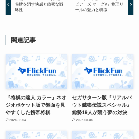
雀牌を消す快感と緻密な戦
ピアーズ マークV』物理リ
略性
ールの魅力と特徴
関連記事
『将棋の達人 カラー』ネオ
セガサターン版『リアルバ
ジオポケット版で盤面を見
ウト餓狼伝説スペシャル』
やすくした携帯将棋
総勢19人が競う夢の対決
2026-08-04
2026-08-06