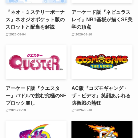
『ネオ・ミステリーボーナ
アーケード版『ネビュラス
ス』ネオジオポケット版の
レイ』NB1基板が描くSF美
スロットと配当を解説
学の頂点
2026-08-04
2026-08-10
アーケード版『クエスタ
AC版『コズモギャング・
ー』パドルで挑む究極のSF
ザ・ビデオ』笑顔あふれる
ブロック崩し
防衛戦の熱狂
2026-08-10
2026-08-10