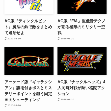
AC版『ティンクルピッ
AC版『F/A』重低音テクノ
ト』魔法の鈴で敵をまとめ
が彩る極限のミリタリー空
て退治せよ
戦
2026-08-10
2026-08-10
アーケード版『ギャラクシ
AC版『ナックルヘッズ』4
アン』護衛付きボスとミス
人同時対戦が熱い格闘アク
テリーポイントを狙う固定
ション
画面シューティング
2026-08-10
2026-08-10