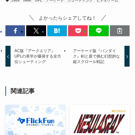
1989
NMK
UPL
アーケード
シューティング
ビデオゲーム
よかったらシェアしてね！
AC版『アークエリア』
アーケード版『バンダイ
UPLの美学が爆発する全方
ク』剣と盾で挑む幻想的な
位シューティング
縦スクロール戦記
関連記事