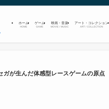
ホーム
ゲーム
映画・音楽
アート・コレクション
HOME
GAME
MOVIE / MUSIC
ART / COLLECTION
.』セガが生んだ体感型レースゲームの原点