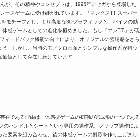
せんが、その精神やコンセプトは、1995年にセガから登場した
クレースゲームに受け継がれています。『マンクスTT スーパー
ースをモチーフとし、より高度な3Dグラフィックと、バイクの動
体感ゲームとしての進化を極めました。もし『マンT.T.』が現
スフィードバック機能の向上により、オリジナルの臨場感をさら
ょう。しかし、当時のモノクロ画面とシンプルな操作系が持つ
な価値として存在し続けています。
別な存在である理由は、体感型ゲームの初期の完成形の一つである
イクのハンドルとシートという専用の操作系、グリップ操作によ
った要素を組み合わせ、後の体感ゲームの雛形を作り上げまし