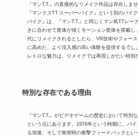
『マンT.T.』の直接的なリメイク作品は存在しま
『マンクスTT スーパーバイク』という別のバイ
バイク』は、『マンT.T.』と同じくマン島TTレ
きに合わせて筐体が傾くモーション筐体を搭載し、
代にリメイクされるとしたら、VR技術やフォー
に高めた、より没入感の高い体験を提供するでし
レトロな魅力は、リメイクでは再現しがたい特別
特別な存在である理由
『マンT.T.』がビデオゲームの歴史において特
という点にあります。1976年という時期に、バ
る加速、そして衝突時の衝撃フィードバックとい