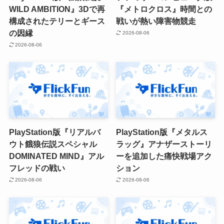
WILD AMBITION』3Dで再
『メトロクロス』時間との
構成されたテリーとギース
戦いが熱い障害物競走
の因縁
2026-08-06
2026-08-06
PlayStation版『リアルバ
PlayStation版『メタルス
ウト餓狼伝説スペシャル
ラッグ』アナザーストーリ
DOMINATED MIND』アル
ーを追加した痛快戦場アク
フレッドの戦い
ション
2026-08-06
2026-08-06