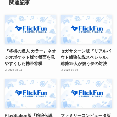
関連記事
『将棋の達人 カラー』ネオ
セガサターン版『リアルバ
ジオポケット版で盤面を見
ウト餓狼伝説スペシャル』
やすくした携帯将棋
総勢19人が競う夢の対決
2026-08-04
2026-08-06
PlayStation版『餓狼伝説
ファミリーコンピュータ版