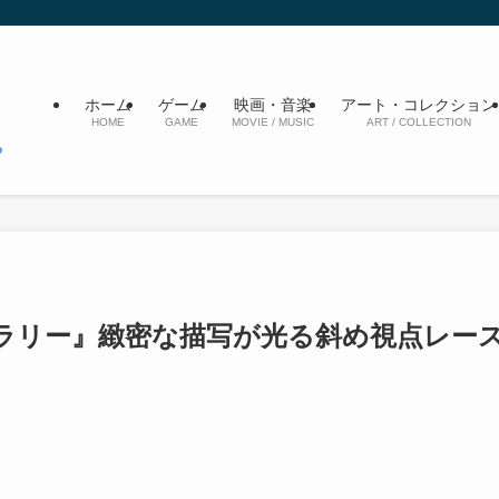
ホーム
ゲーム
映画・音楽
アート・コレクション
HOME
GAME
MOVIE / MUSIC
ART / COLLECTION
ラリー』緻密な描写が光る斜め視点レー