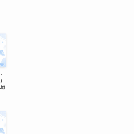
グ・
り
ム戦