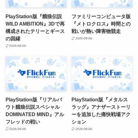
PlayStation版『餓狼伝説
ファミリーコンピュータ版
WILD AMBITION』3Dで再
『メトロクロス』時間との
構成されたテリーとギース
戦いが熱い障害物競走
の因縁
2026-08-06
2026-08-06
PlayStation版『リアルバ
PlayStation版『メタルス
ウト餓狼伝説スペシャル
ラッグ』アナザーストーリ
DOMINATED MIND』アル
ーを追加した痛快戦場アク
フレッドの戦い
ション
2026-08-06
2026-08-06