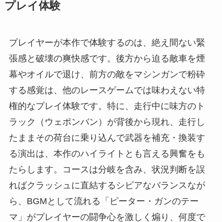
プレイ体験
プレイヤーが本作で体験するのは、絶え間ない緊
張感と破壊の爽快感です。後方から迫る敵車を煙
幕やオイルで退け、前方の敵をマシンガンで粉砕
する感覚は、他のレースゲームでは味わえない特
権的なプレイ体験です。特に、走行中に味方のト
ラック（ウェポンバン）が背後から現れ、走行し
たままその荷台に乗り込んで武器を補充・換装す
る演出は、本作のハイライトとも言える興奮をも
たらします。コースは分岐を含み、状況判断を誤
ればクラッシュに直結するシビアなバランスなが
ら、BGMとして流れる「ピーター・ガンのテー
マ」がプレイヤーの闘争心を激しく煽り、何度で