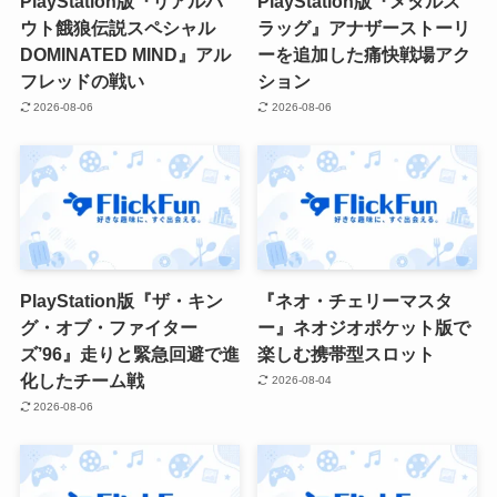
PlayStation版『リアルバ
PlayStation版『メタルス
ウト餓狼伝説スペシャル
ラッグ』アナザーストーリ
DOMINATED MIND』アル
ーを追加した痛快戦場アク
フレッドの戦い
ション
2026-08-06
2026-08-06
PlayStation版『ザ・キン
『ネオ・チェリーマスタ
グ・オブ・ファイター
ー』ネオジオポケット版で
ズ’96』走りと緊急回避で進
楽しむ携帯型スロット
化したチーム戦
2026-08-04
2026-08-06