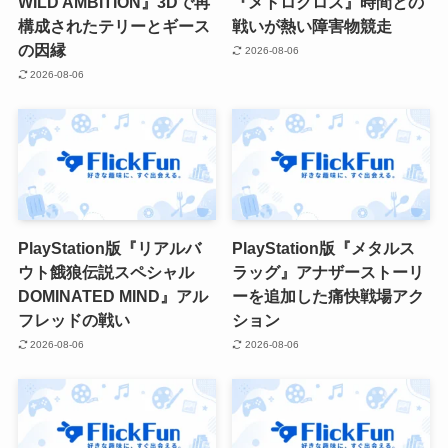
WILD AMBITION』3Dで再
『メトロクロス』時間との
構成されたテリーとギース
戦いが熱い障害物競走
の因縁
2026-08-06
2026-08-06
PlayStation版『リアルバ
PlayStation版『メタルス
ウト餓狼伝説スペシャル
ラッグ』アナザーストーリ
DOMINATED MIND』アル
ーを追加した痛快戦場アク
フレッドの戦い
ション
2026-08-06
2026-08-06