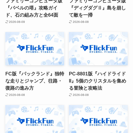
ファミリーコンピュータ版
ファミリーコンピュータ版
『バベルの塔』攻略ガイ
『ディグダグⅡ』島を崩し
ド、石の組み方と全64面
て敵を一掃
2026-08-09
2026-08-08
FC版『パックランド』独特
PC-8801版『ハイドライド
な走りとジャンプ、往路・
II』5個のクリスタルを集め
復路の進み方
る冒険と攻略法
2026-08-08
2026-08-08