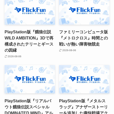
PlayStation版『餓狼伝説
ファミリーコンピュータ版
WILD AMBITION』3Dで再
『メトロクロス』時間との
構成されたテリーとギース
戦いが熱い障害物競走
の因縁
2026-08-06
2026-08-06
PlayStation版『リアルバ
PlayStation版『メタルス
ウト餓狼伝説スペシャル
ラッグ』アナザーストーリ
DOMINATED MIND』アル
ーを追加した痛快戦場アク