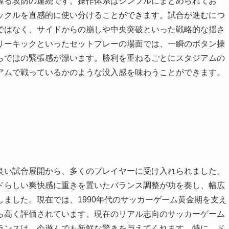
握る攻防の連続です。操作体系はシンプルにまとめられてお
ックルを直感的に使い分けることができます。試合が進むにつ
ではなく、サイドからの崩しや中央突破といった戦略的な揺さ
リーキックといったセットプレーの場面では、一瞬のボタン操
らではの緊張感が漂います。勝利を重ねるごとにスタジアムの
アムで戦っているかのような没入感を味わうことができます。
良い試合展開から、多くのプレイヤーに受け入れられました。
ドらしい爽快感に重きを置いたバランス調整が功を奏し、幅広
ました。現在では、1990年代のサッカーゲーム黄金期を支え
ら高く評価されています。現在のリアル志向のサッカーゲーム
ランスは、今遊んでも新鮮な驚きを与えてくれます。特に、ド