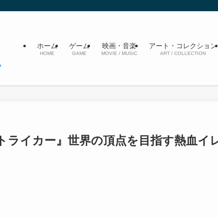
ホーム
ゲーム
映画・音楽
アート・コレクション
HOME
GAME
MOVIE / MUSIC
ART / COLLECTION
トライカー』世界の頂点を目指す熱血イ