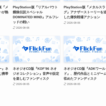
版『メ
PlayStation版『リアルバウト
PlayStation版『メタルス
いが熱
餓狼伝説スペシャル
グ』アナザーストーリーを
DOMINATED MIND』アルフレ
した痛快戦場アクション
ッドの戦い
2026-08-06
2026-08-06
ー』ネ
ネオジオCD版『KOF’96 ネオ
ネオジオCD版『ADKワール
む携帯
ジオコレクション』音声や設定
ド』、歴代作品とミニゲー
を楽しむファンディスク
収めたファンディスク
2026-08-05
2026-08-05