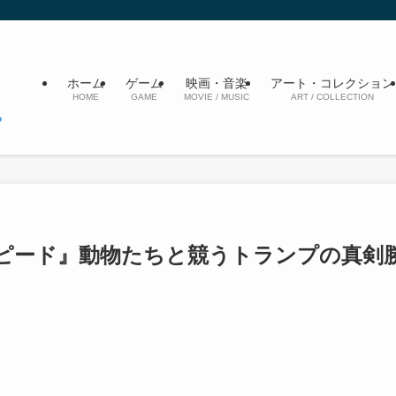
ホーム
ゲーム
映画・音楽
アート・コレクション
HOME
GAME
MOVIE / MUSIC
ART / COLLECTION
ピード』動物たちと競うトランプの真剣