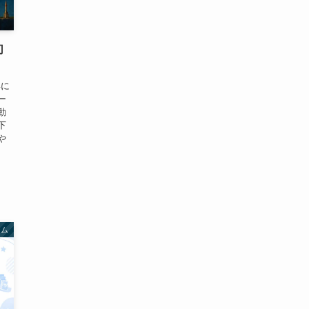
切
年に
ー
動
下
や
ーム