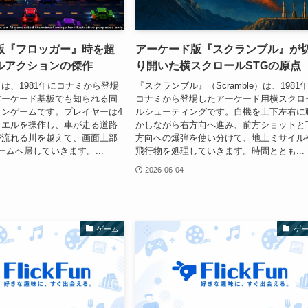
版『フロッガー』時を超
アーケード版『スクランブル』が
ルアクションの傑作
り開いた横スクロールSTGの原点
は、1981年にコナミから登場
『スクランブル』（Scramble）は、1981
アーケード基板でも知られる固
コナミから登場したアーケード用横スクロ
ンゲームです。プレイヤーは4
ルシューティングです。自機を上下左右に
カエルを操作し、車が走る道路
かしながら右方向へ進み、前方ショットと
が流れる川を越えて、画面上部
方向への爆弾を使い分けて、地上ミサイル
ームへ帰していきます。...
飛行物を処理していきます。時間ととも...
2026-06-04
ゲーム
ゲ