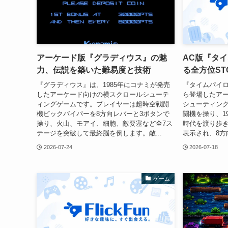
アーケード版『グラディウス』の魅
AC版『タ
力、伝説を築いた難易度と技術
る全方位ST
『グラディウス』は、1985年にコナミが発売
『タイムパイロ
したアーケード向けの横スクロールシューテ
ら登場したア
ィングゲームです。プレイヤーは超時空戦闘
シューティン
機ビックバイパーを8方向レバーと3ボタンで
闘機を操り、19
操り、火山、モアイ、細胞、敵要塞など全7ス
時代を渡り歩
テージを突破して最終脳を倒します。敵...
表示され、8方
2026-07-24
2026-07-18
ゲーム