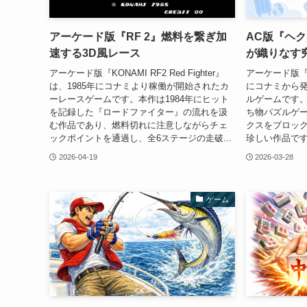
アーケード版『RF 2』燃料を繋ぎ加
AC版『ヘ
速する3D風レース
が織りなす
アーケード版『KONAMI RF2 Red Fighter』
アーケード版『
は、1985年にコナミより稼働が開始されたカ
にコナミから
ーレースゲームです。本作は1984年にヒット
ルゲームです
を記録した『ロードファイター』の流れを汲
ち物パズルゲ
む作品であり、燃料切れに注意しながらチェ
クスをブロッ
ックポイントを通過し、全6ステージの走破...
珍しい作品です
2026-04-19
2026-03-28
ゲーム