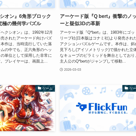
クシオン』6角形ブロック
アーケード版『Q bert』衝撃のノ
究極の幾何学パズル
ーと疑似3Dの革新
ヘクシオン』は、1992年12月
アーケード版『Q*bert』は、1983年にゴッ
発売されたアーケード向けパズ
リーブ社(日本版はコナミ社)より発売され
。本作は、当時流行していた落
アクションパズルゲームです。本作は、斜
ームの中でも、正六角形のヘッ
見下ろし(アイソメトリック)で描かれた立
クの単位として採用した非常に
なキューブのピラミッドを舞台としており
。プレイヤーは、画面上...
主人公のQ*bertがジャンプして移動...
2026-03-03
ゲーム
ゲ