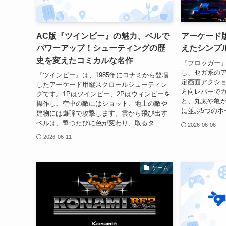
AC版『ツインビー』の魅力、ベルで
アーケード
パワーアップ！シューティングの歴
えたシンプ
史を変えたコミカルな名作
『フロッガー』
し、セガ系の
『ツインビー』は、1985年にコナミから登場
定画面アクショ
したアーケード用縦スクロールシューティン
方向レバーで
グです。1Pはツインビー、2Pはウィンビーを
と、丸太や亀
操作し、空中の敵にはショット、地上の敵や
に並ぶ5つのホ
建物には爆弾で攻撃します。雲から飛び出す
ベルは、撃つたびに色が変わり、取るタ...
2026-06-06
2026-06-11
ゲーム