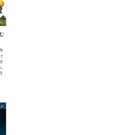
む
年
け
担
ら
弓
ーム