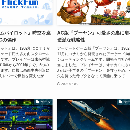
イムパイロット』時空を巡
AC版『プーヤン』可愛さの裏に潜
Gの傑作
硬派な戦略性
ット』は、1982年にコナミか
アーケードゲーム版『プーヤン』は、1982
ーケード用の多方向スクロール
11月にコナミから発売されたアーケード向
グです。プレイヤーは未来型戦
シューティングゲームです。開発も同社が
10年から2001年まで、5つの
当しました。プレイヤーは、オオカミにさ
きます。自機は画面中央付近に
われた子ブタの「プーヤン」を救うため、
向レバーで機首を変えなが...
矢を持った母ブタとなって風船に乗って...
2026-07-05
ゲーム
ゲ