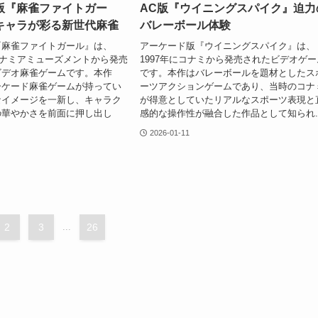
版『麻雀ファイトガー
AC版『ウイニングスパイク』迫力
キャラが彩る新世代麻雀
バレーボール体験
『麻雀ファイトガール』は、
アーケード版『ウイニングスパイク』は、
にコナミアミューズメントから発売
1997年にコナミから発売されたビデオゲー
ビデオ麻雀ゲームです。本作
です。本作はバレーボールを題材としたス
ーケード麻雀ゲームが持ってい
ーツアクションゲームであり、当時のコナ
なイメージを一新し、キャラク
が得意としていたリアルなスポーツ表現と
の華やかさを前面に押し出し
感的な操作性が融合した作品として知られ..
2026-01-11
2
3
...
26