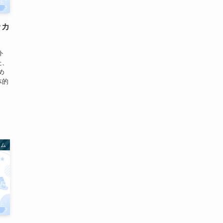
ッカ
ト
た、
め
体的
、
ーム