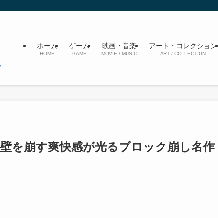
ホーム
ゲーム
映画・音楽
アート・コレクション
HOME
GAME
MOVIE / MUSIC
ART / COLLECTION
』壁を崩す爽快感が光るブロック崩し名作