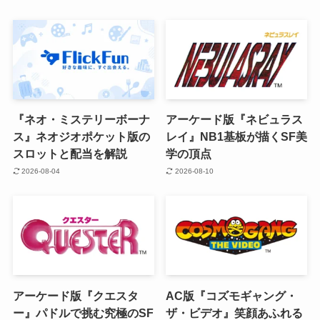
『ネオ・ミステリーボーナ
アーケード版『ネビュラス
ス』ネオジオポケット版の
レイ』NB1基板が描くSF美
スロットと配当を解説
学の頂点
2026-08-04
2026-08-10
アーケード版『クエスタ
AC版『コズモギャング・
ー』パドルで挑む究極のSF
ザ・ビデオ』笑顔あふれる