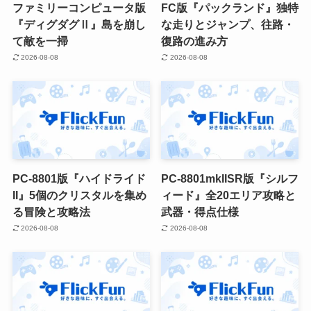
ファミリーコンピュータ版
FC版『パックランド』独特
『ディグダグⅡ』島を崩し
な走りとジャンプ、往路・
て敵を一掃
復路の進み方
2026-08-08
2026-08-08
PC-8801版『ハイドライド
PC-8801mkIISR版『シルフ
II』5個のクリスタルを集め
ィード』全20エリア攻略と
る冒険と攻略法
武器・得点仕様
2026-08-08
2026-08-08