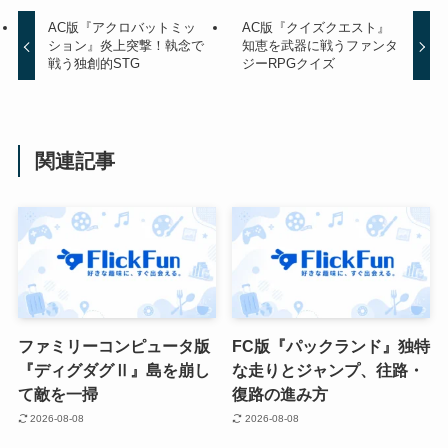
AC版『アクロバットミッ
AC版『クイズクエスト』
ション』炎上突撃！執念で
知恵を武器に戦うファンタ
戦う独創的STG
ジーRPGクイズ
関連記事
ファミリーコンピュータ版
FC版『パックランド』独特
『ディグダグⅡ』島を崩し
な走りとジャンプ、往路・
て敵を一掃
復路の進み方
2026-08-08
2026-08-08