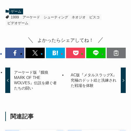
ゲーム
1999
アーケード
シューティング
ネオジオ
ビスコ
ビデオゲーム
よかったらシェアしてね！
アーケード版『餓狼
AC版『メタルスラッグX』
MARK OF THE
究極のドット絵と洗練され
WOLVES』伝説を継ぐ者
た戦場を体験
たちの闘い
関連記事