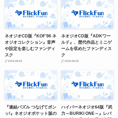
ネオジオCD版『KOF’96 ネ
ネオジオCD版『ADKワー
オジオコレクション』音声
ルド』、歴代作品とミニゲ
や設定を楽しむファンディ
ームを収めたファンディス
スク
ク
2026-08-05
2026-08-05
『連結パズル つなげてポン
ハイパーネオジオ64版『武
ッ!』ネオジオポケット版の
力～BURIKI ONE～』レバ