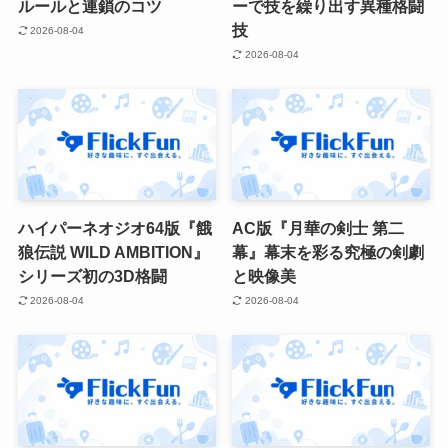
ルールと連鎖のコツ
ーで技を繰り出す異種格闘
技
2026-08-04
2026-08-04
ハイパーネオジオ64版『餓
AC版『月華の剣士 第二
狼伝説 WILD AMBITION』
幕』幕末を彩る究極の剣劇
シリーズ初の3D格闘
と映像美
2026-08-04
2026-08-04