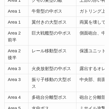
Area 1
クモの巣型の敵
上部の赤い神
Area 1
牛骨型の中ボス
ガトリング上
Area 1
翼付きの大型ボス
両翼を壊して
Area 2
巨大戦艦型の中ボス
側面砲台、中
前半
Area 2
レール移動型ボス
保護ユニット
後半
Area 3
火炎放射型の中ボス
露出するオレ
Area 3
振り子移動の大型ボ
中央部、前面
ス
Area 4
多砲台分離型ボス
砲台と分離部
Area 5
水中ボス
ミサイル攻撃