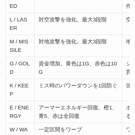
ED
作
L / LAS
対空攻撃を強化。最大3段階
空
ER
M / MIS
対地攻撃を強化。最大3段階
地
SILE
G / GOL
資金増加。黄色は1G、赤色は10
シ
D
G
買
K / KEE
ミス時のパワーダウンを1回防ぐ
強
P
E / ENE
アーマーエネルギー回復。橙1、
ボ
RGY
青5、赤は全回復
る
W / WA
一定区間をワープ
ワ