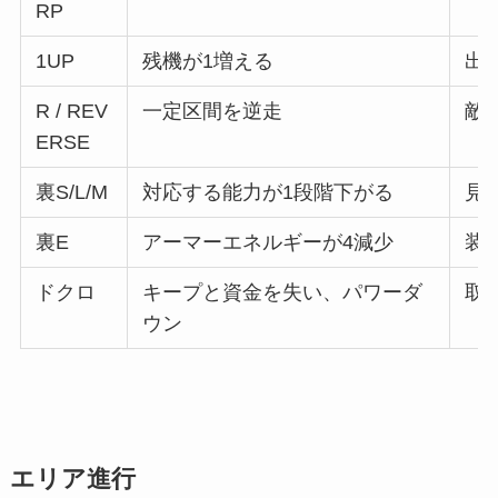
RP
1UP
残機が1増える
出
R / REV
一定区間を逆走
敵
ERSE
裏S/L/M
対応する能力が1段階下がる
見
裏E
アーマーエネルギーが4減少
装
ドクロ
キープと資金を失い、パワーダ
取
ウン
エリア進行