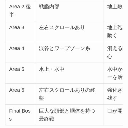
Area 2 後
戦艦内部
地上敵と
半
Area 3
左右スクロールあり
地上砲台
動く
Area 4
渓谷とワープゾーン系
消える敵
心
Area 5
水上・水中
水中から
ーを活か
Area 6
左右スクロールありの終
強化され
盤
残す
Final Bos
巨大な頭部と胴体を持つ
口が開い
s
最終戦