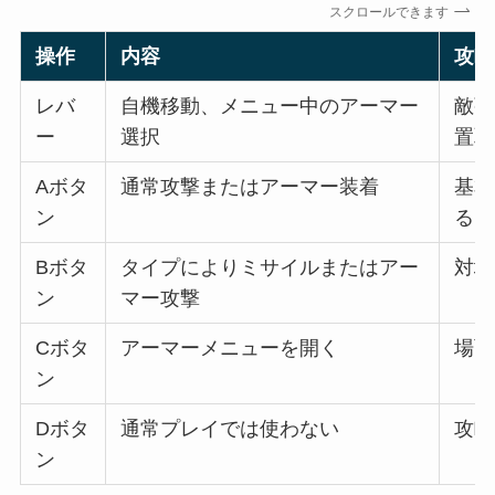
スクロールできます
操作
内容
攻略
レバ
自機移動、メニュー中のアーマー
敵弾
ー
選択
置取
Aボタ
通常攻撃またはアーマー装着
基本
ン
る
Bボタ
タイプによりミサイルまたはアー
対地
ン
マー攻撃
Cボタ
アーマーメニューを開く
場面
ン
Dボタ
通常プレイでは使わない
攻略
ン