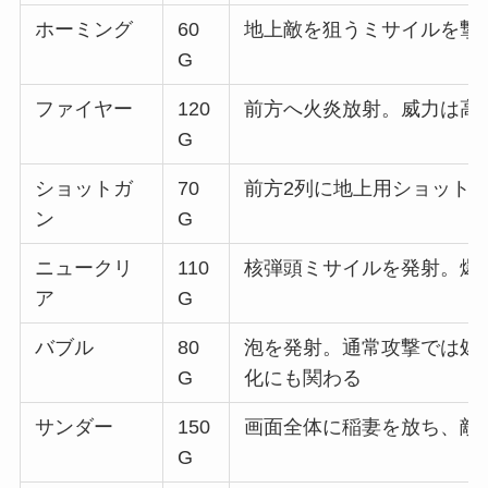
ホーミング
60
地上敵を狙うミサイルを撃
G
ファイヤー
120
前方へ火炎放射。威力は高
G
ショットガ
70
前方2列に地上用ショット
ン
G
ニュークリ
110
核弾頭ミサイルを発射。爆
ア
G
バブル
80
泡を発射。通常攻撃では処
G
化にも関わる
サンダー
150
画面全体に稲妻を放ち、敵
G