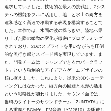
追求していました。技術的な最大の挑戦は、Zシス
テムの機能をフルに活用し、地上と水上の両方を
違和感なく高速で移動する表現を構築することで
した。本作では、水面の波の揺らぎや、陸地へ乗
り上げた際の挙動の変化が緻密にプログラミング
されており、2Dのスプライトを用いながらも圧倒
的な奥行き感とスピード感を実現しています。ま
た、開発チームは「ジャンプできるホバークラフ
ト」という独創的なアイデアをゲームデザインの
核に据えました。これにより、従来の3Dシューテ
ィングにはなかった、縦方向の回避と地形の活用
という戦略性が加わりました。サウンド面では、
当時のタイトーのサウンドチーム「ZUNTATA」に
よる重厚なBGMが、FM音源（YM2610）を駆使し