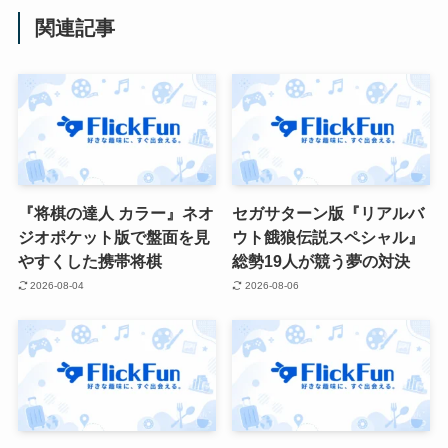
関連記事
『将棋の達人 カラー』ネオ
セガサターン版『リアルバ
ジオポケット版で盤面を見
ウト餓狼伝説スペシャル』
やすくした携帯将棋
総勢19人が競う夢の対決
2026-08-04
2026-08-06