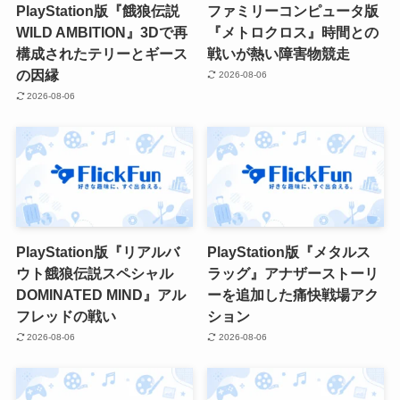
PlayStation版『餓狼伝説
ファミリーコンピュータ版
WILD AMBITION』3Dで再
『メトロクロス』時間との
構成されたテリーとギース
戦いが熱い障害物競走
の因縁
2026-08-06
2026-08-06
PlayStation版『リアルバ
PlayStation版『メタルス
ウト餓狼伝説スペシャル
ラッグ』アナザーストーリ
DOMINATED MIND』アル
ーを追加した痛快戦場アク
フレッドの戦い
ション
2026-08-06
2026-08-06