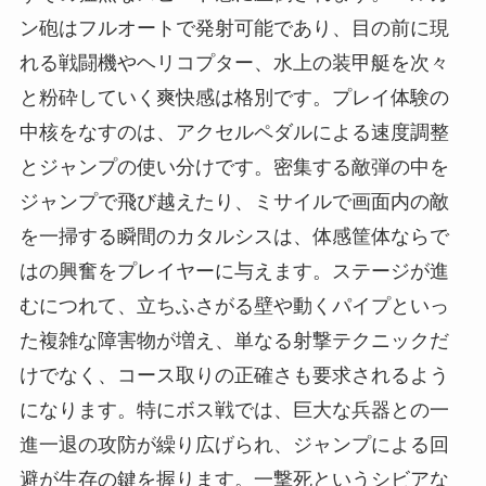
ン砲はフルオートで発射可能であり、目の前に現
れる戦闘機やヘリコプター、水上の装甲艇を次々
と粉砕していく爽快感は格別です。プレイ体験の
中核をなすのは、アクセルペダルによる速度調整
とジャンプの使い分けです。密集する敵弾の中を
ジャンプで飛び越えたり、ミサイルで画面内の敵
を一掃する瞬間のカタルシスは、体感筐体ならで
はの興奮をプレイヤーに与えます。ステージが進
むにつれて、立ちふさがる壁や動くパイプといっ
た複雑な障害物が増え、単なる射撃テクニックだ
けでなく、コース取りの正確さも要求されるよう
になります。特にボス戦では、巨大な兵器との一
進一退の攻防が繰り広げられ、ジャンプによる回
避が生存の鍵を握ります。一撃死というシビアな