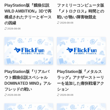
PlayStation版『餓狼伝説
ファミリーコンピュータ版
WILD AMBITION』3Dで再
『メトロクロス』時間との
構成されたテリーとギース
戦いが熱い障害物競走
の因縁
2026-08-06
2026-08-06
PlayStation版『リアルバ
PlayStation版『メタルス
ウト餓狼伝説スペシャル
ラッグ』アナザーストーリ
DOMINATED MIND』アル
ーを追加した痛快戦場アク
フレッドの戦い
ション
2026-08-06
2026-08-06