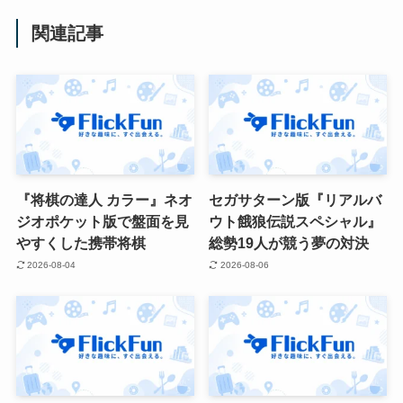
関連記事
『将棋の達人 カラー』ネオ
セガサターン版『リアルバ
ジオポケット版で盤面を見
ウト餓狼伝説スペシャル』
やすくした携帯将棋
総勢19人が競う夢の対決
2026-08-04
2026-08-06