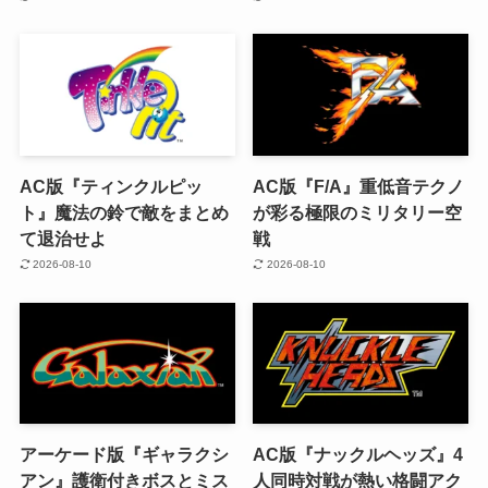
AC版『ティンクルピッ
AC版『F/A』重低音テクノ
ト』魔法の鈴で敵をまとめ
が彩る極限のミリタリー空
て退治せよ
戦
2026-08-10
2026-08-10
アーケード版『ギャラクシ
AC版『ナックルヘッズ』4
アン』護衛付きボスとミス
人同時対戦が熱い格闘アク