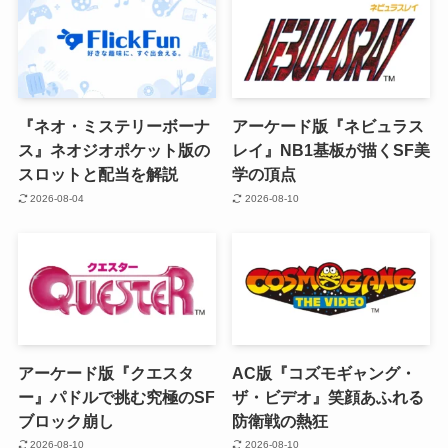
『ネオ・ミステリーボーナ
アーケード版『ネビュラス
ス』ネオジオポケット版の
レイ』NB1基板が描くSF美
スロットと配当を解説
学の頂点
2026-08-04
2026-08-10
アーケード版『クエスタ
AC版『コズモギャング・
ー』パドルで挑む究極のSF
ザ・ビデオ』笑顔あふれる
ブロック崩し
防衛戦の熱狂
2026-08-10
2026-08-10