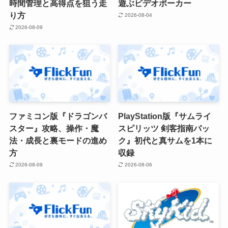
時間管理と高得点を狙う走
遊ぶビデオポーカー
り方
2026-08-04
2026-08-09
ファミコン版『ドラゴンバ
PlayStation版『サムライ
スター』攻略、操作・魔
スピリッツ 剣客指南パッ
法・成長と裏モードの進め
ク』初代と真サムを1本に
方
収録
2026-08-09
2026-08-06