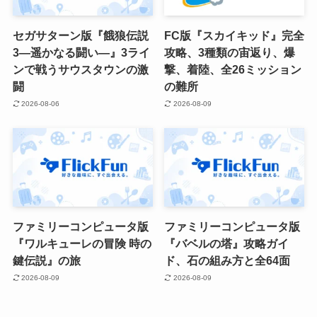
セガサターン版『餓狼伝説
FC版『スカイキッド』完全
3―遥かなる闘い―』3ライ
攻略、3種類の宙返り、爆
ンで戦うサウスタウンの激
撃、着陸、全26ミッション
闘
の難所
2026-08-06
2026-08-09
ファミリーコンピュータ版
ファミリーコンピュータ版
『ワルキューレの冒険 時の
『バベルの塔』攻略ガイ
鍵伝説』の旅
ド、石の組み方と全64面
2026-08-09
2026-08-09