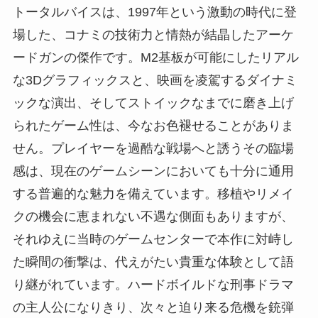
トータルバイスは、1997年という激動の時代に登
場した、コナミの技術力と情熱が結晶したアーケ
ードガンの傑作です。M2基板が可能にしたリアル
な3Dグラフィックスと、映画を凌駕するダイナミ
ックな演出、そしてストイックなまでに磨き上げ
られたゲーム性は、今なお色褪せることがありま
せん。プレイヤーを過酷な戦場へと誘うその臨場
感は、現在のゲームシーンにおいても十分に通用
する普遍的な魅力を備えています。移植やリメイ
クの機会に恵まれない不遇な側面もありますが、
それゆえに当時のゲームセンターで本作に対峙し
た瞬間の衝撃は、代えがたい貴重な体験として語
り継がれています。ハードボイルドな刑事ドラマ
の主人公になりきり、次々と迫り来る危機を銃弾