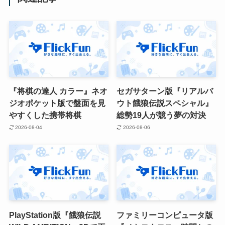
『将棋の達人 カラー』ネオ
セガサターン版『リアルバ
ジオポケット版で盤面を見
ウト餓狼伝説スペシャル』
やすくした携帯将棋
総勢19人が競う夢の対決
2026-08-04
2026-08-06
PlayStation版『餓狼伝説
ファミリーコンピュータ版