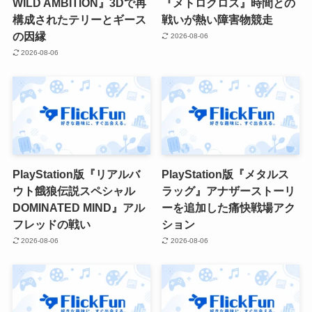
WILD AMBITION』3Dで再
『メトロクロス』時間との
構成されたテリーとギース
戦いが熱い障害物競走
の因縁
2026-08-06
2026-08-06
PlayStation版『リアルバ
PlayStation版『メタルス
ウト餓狼伝説スペシャル
ラッグ』アナザーストーリ
DOMINATED MIND』アル
ーを追加した痛快戦場アク
フレッドの戦い
ション
2026-08-06
2026-08-06