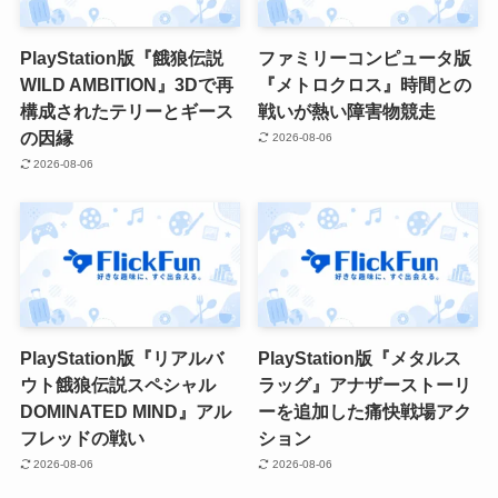
PlayStation版『餓狼伝説
ファミリーコンピュータ版
WILD AMBITION』3Dで再
『メトロクロス』時間との
構成されたテリーとギース
戦いが熱い障害物競走
の因縁
2026-08-06
2026-08-06
PlayStation版『リアルバ
PlayStation版『メタルス
ウト餓狼伝説スペシャル
ラッグ』アナザーストーリ
DOMINATED MIND』アル
ーを追加した痛快戦場アク
フレッドの戦い
ション
2026-08-06
2026-08-06