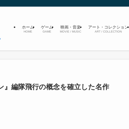
ホーム
ゲーム
映画・音楽
アート・コレクション
HOME
GAME
MOVIE / MUSIC
ART / COLLECTION
ン』編隊飛行の概念を確立した名作