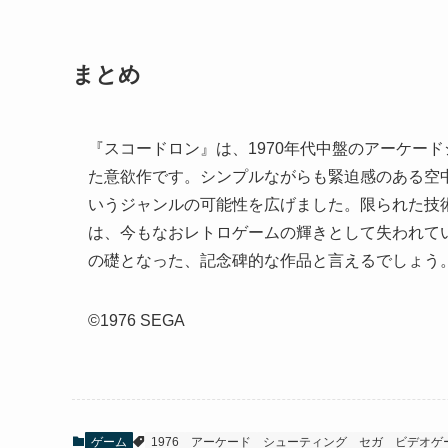
まとめ
『スコードロン』は、1970年代中盤のアーケー
た意欲作です。シンプルながらも緊迫感のある空
いうジャンルの可能性を広げました。限られた技
は、今もなおレトロゲームの輝きとして失われて
の礎となった、記念碑的な作品と言えるでしょう
©1976 SEGA
ゲーム
1976
アーケード
シューティング
セガ
ビデオゲ