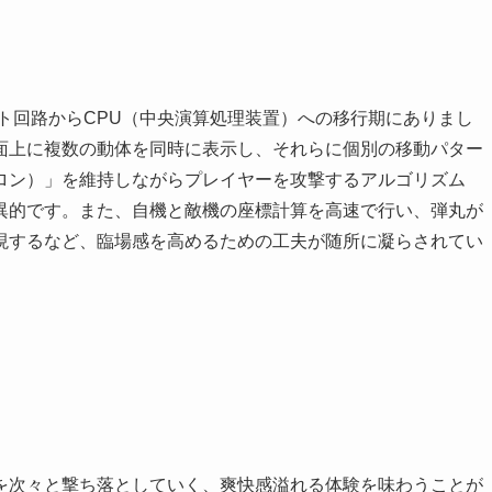
ート回路からCPU（中央演算処理装置）への移行期にありまし
面上に複数の動体を同時に表示し、それらに個別の移動パター
ロン）」を維持しながらプレイヤーを攻撃するアルゴリズム
異的です。また、自機と敵機の座標計算を高速で行い、弾丸が
現するなど、臨場感を高めるための工夫が随所に凝らされてい
を次々と撃ち落としていく、爽快感溢れる体験を味わうことが