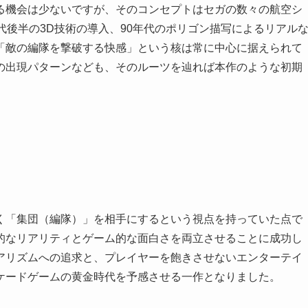
る機会は少ないですが、そのコンセプトはセガの数々の航空シ
代後半の3D技術の導入、90年代のポリゴン描写によるリアル
「敵の編隊を撃破する快感」という核は常に中心に据えられて
の出現パターンなども、そのルーツを辿れば本作のような初期
く「集団（編隊）」を相手にするという視点を持っていた点で
的なリアリティとゲーム的な面白さを両立させることに成功し
アリズムへの追求と、プレイヤーを飽きさせないエンターテイ
ケードゲームの黄金時代を予感させる一作となりました。