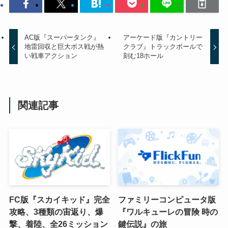
AC版『スーパータンク』
アーケード版『カントリー
地雷回収と巨大ボス戦が熱
クラブ』トラックボールで
い戦車アクション
刻む18ホール
関連記事
FC版『スカイキッド』完全
ファミリーコンピュータ版
攻略、3種類の宙返り、爆
『ワルキューレの冒険 時の
撃、着陸、全26ミッション
鍵伝説』の旅