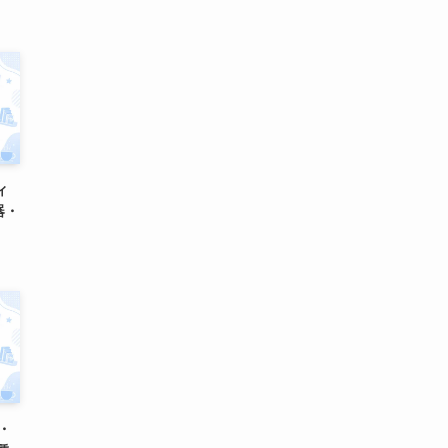
ィ
器・
グ・