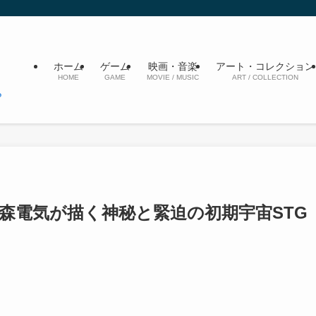
ホーム
ゲーム
映画・音楽
アート・コレクション
HOME
GAME
MOVIE / MUSIC
ART / COLLECTION
森電気が描く神秘と緊迫の初期宇宙STG