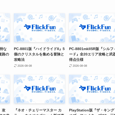
特な
PC-8801版『ハイドライドII』5
PC-8801mkIISR版『シルフ
復路の
個のクリスタルを集める冒険と
ード』全20エリア攻略と武
攻略法
得点仕様
2026-08-08
2026-08-08
』攻
『ネオ・チェリーマスター カ
PlayStation版『ザ・キン