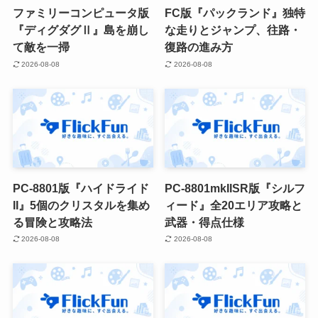
ファミリーコンピュータ版
FC版『パックランド』独特
『ディグダグⅡ』島を崩し
な走りとジャンプ、往路・
て敵を一掃
復路の進み方
2026-08-08
2026-08-08
PC-8801版『ハイドライド
PC-8801mkIISR版『シルフ
II』5個のクリスタルを集め
ィード』全20エリア攻略と
る冒険と攻略法
武器・得点仕様
2026-08-08
2026-08-08