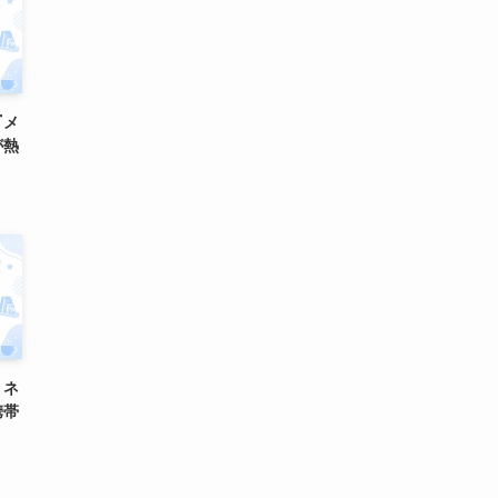
『メ
が熱
』ネ
携帯