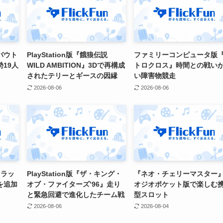
バウト
PlayStation版『餓狼伝説
ファミリーコンピュータ版
19人
WILD AMBITION』3Dで再構成
トロクロス』時間との戦い
されたテリーとギースの因縁
い障害物競走
2026-08-06
2026-08-06
スラッ
PlayStation版『ザ・キング・
『ネオ・チェリーマスター
を追加
オブ・ファイターズ’96』走り
オジオポケット版で楽しむ
と緊急回避で進化したチーム戦
型スロット
2026-08-06
2026-08-04