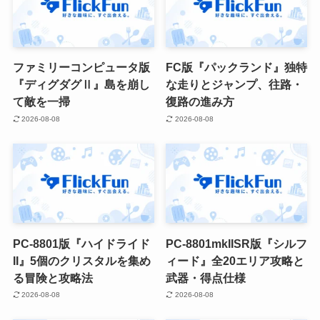
ファミリーコンピュータ版
FC版『パックランド』独特
『ディグダグⅡ』島を崩し
な走りとジャンプ、往路・
て敵を一掃
復路の進み方
2026-08-08
2026-08-08
PC-8801版『ハイドライド
PC-8801mkIISR版『シルフ
II』5個のクリスタルを集め
ィード』全20エリア攻略と
る冒険と攻略法
武器・得点仕様
2026-08-08
2026-08-08