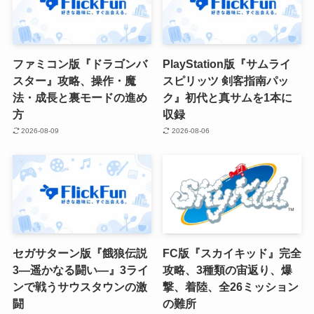
ファミコン版『ドラゴンバ
PlayStation版『サムライ
スター』攻略、操作・魔
スピリッツ 剣客指南パッ
法・成長と裏モードの進め
ク』初代と真サムを1本に
方
収録
2026-08-09
2026-08-06
セガサターン版『餓狼伝説
FC版『スカイキッド』完全
3―遥かなる闘い―』3ライ
攻略、3種類の宙返り、爆
ンで戦うサウスタウンの激
撃、着陸、全26ミッション
闘
の難所