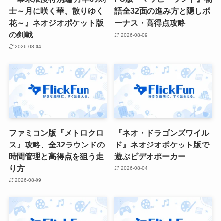
士～月に咲く華、散りゆく
語全32面の進み方と隠しボ
花～』ネオジオポケット版
ーナス・高得点攻略
の剣戟
2026-08-09
2026-08-04
ファミコン版『メトロクロ
『ネオ・ドラゴンズワイル
ス』攻略、全32ラウンドの
ド』ネオジオポケット版で
時間管理と高得点を狙う走
遊ぶビデオポーカー
り方
2026-08-04
2026-08-09