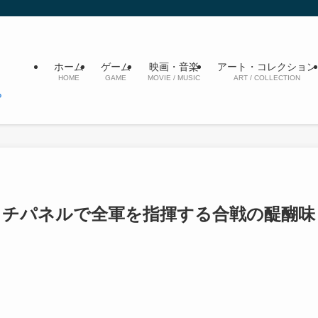
ホーム
ゲーム
映画・音楽
アート・コレクション
HOME
GAME
MOVIE / MUSIC
ART / COLLECTION
ッチパネルで全軍を指揮する合戦の醍醐味