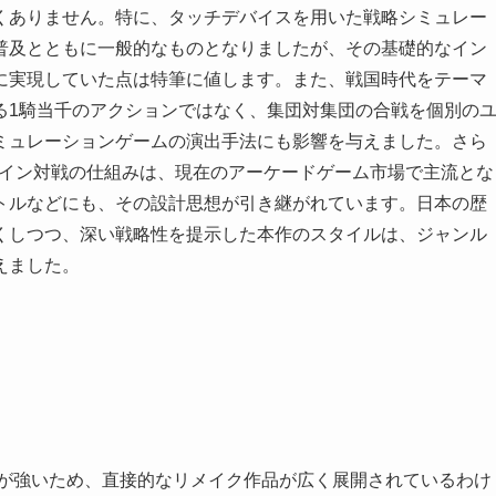
くありません。特に、タッチデバイスを用いた戦略シミュレー
普及とともに一般的なものとなりましたが、その基礎的なイン
に実現していた点は特筆に値します。また、戦国時代をテーマ
る1騎当千のアクションではなく、集団対集団の合戦を個別の
ミュレーションゲームの演出手法にも影響を与えました。さら
ンライン対戦の仕組みは、現在のアーケードゲーム市場で主流とな
トルなどにも、その設計思想が引き継がれています。日本の歴
くしつつ、深い戦略性を提示した本作のスタイルは、ジャンル
えました。
性が強いため、直接的なリメイク作品が広く展開されているわけ