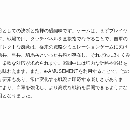
将としての決断と指揮の醍醐味です。ゲームは、まずプレイヤ
す。戦場では、タッチパネルを直接指でなぞることで、自軍の
イレクトな感覚は、従来の戦略シミュレーションゲームに欠け
槍兵、弓兵、騎馬兵といった兵科が存在し、それぞれに3すく
た柔軟な対応が求められます。戦闘中には強力な計略や戦技を
わえます。また、e-AMUSEMENTを利用することで、他の
う要素もあり、常に変化する戦況に即応する楽しさがありま
により、自軍を強化し、より高度な戦術を展開できるようにな
因となりました。