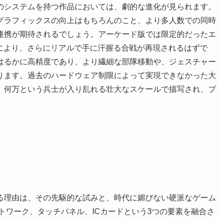
のシステムを持つ作品においては、劇的な進化が見られます。
グラフィックスの向上はもちろんのこと、より多人数での同時
連携が期待されるでしょう。アーケード版では限定的だったエ
化により、さらにリアルで手に汗握る合戦が再現されるはずで
はるかに高精度であり、より繊細な部隊移動や、ジェスチャー
ります。過去のハードウェア制限によって実現できなかった大
、何万という兵士が入り乱れる壮大なスケールで描写され、プ
る理由は、その先駆的な試みと、時代に媚びない硬派なゲーム
ットワーク、タッチパネル、ICカードという3つの要素を融合さ