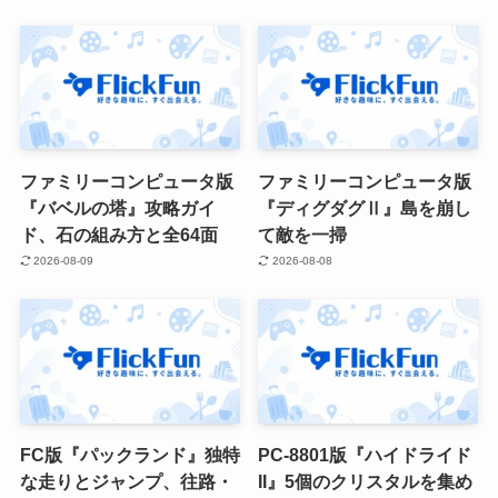
ファミリーコンピュータ版
ファミリーコンピュータ版
『バベルの塔』攻略ガイ
『ディグダグⅡ』島を崩し
ド、石の組み方と全64面
て敵を一掃
2026-08-09
2026-08-08
FC版『パックランド』独特
PC-8801版『ハイドライド
な走りとジャンプ、往路・
II』5個のクリスタルを集め