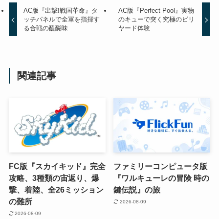
AC版『出撃!戦国革命』タ
AC版『Perfect Pool』実物
ッチパネルで全軍を指揮す
のキューで突く究極のビリ
る合戦の醍醐味
ヤード体験
関連記事
FC版『スカイキッド』完全
ファミリーコンピュータ版
攻略、3種類の宙返り、爆
『ワルキューレの冒険 時の
撃、着陸、全26ミッション
鍵伝説』の旅
の難所
2026-08-09
2026-08-09