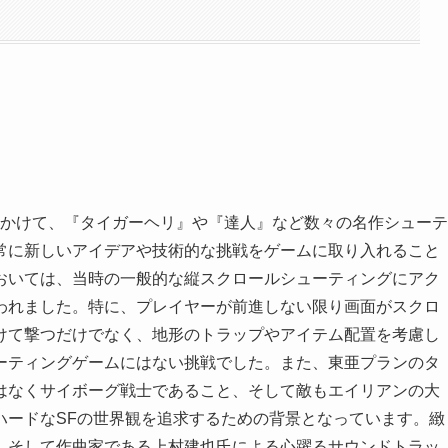
頭にかけて、『タイガーヘリ』や『達人』など数々の名作シューテ
常に新しいアイデアや技術的な挑戦をゲームに取り入れること
おいては、当時の一般的な縦スクロールシューティングにアク
われました。特に、プレイヤーが前進しない限り画面がスクロ
けて撃つだけでなく、地形のトラップやアイテム配置を考慮し
ーティングゲームにはない挑戦でした。また、東亜プランのタ
はなくサイボーグ戦士であること、そして敵もエイリアンの大
ハードなSFの世界観を追求するための背景となっています。緻
、そして作曲家である上村建也氏による心躍るサウンドトラッ