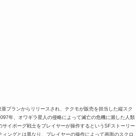
に東亜プランからリリースされ、テクモが販売を担当した縦スク
097年、オワギラ星人の侵略によって滅亡の危機に瀕した人類
のサイボーグ戦士をプレイヤーが操作するというSFストーリー
ティングとは異なり、プレイヤーの操作によって画面のスクロ