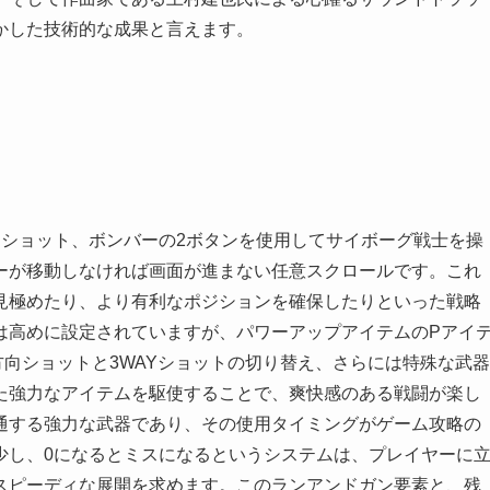
かした技術的な成果と言えます。
とショット、ボンバーの2ボタンを使用してサイボーグ戦士を操
ーが移動しなければ画面が進まない任意スクロールです。これ
見極めたり、より有利なポジションを確保したりといった戦略
は高めに設定されていますが、パワーアップアイテムのPアイ
向ショットと3WAYショットの切り替え、さらには特殊な武器
た強力なアイテムを駆使することで、爽快感のある戦闘が楽し
通する強力な武器であり、その使用タイミングがゲーム攻略の
少し、0になるとミスになるというシステムは、プレイヤーに
スピーディな展開を求めます。このランアンドガン要素と、残