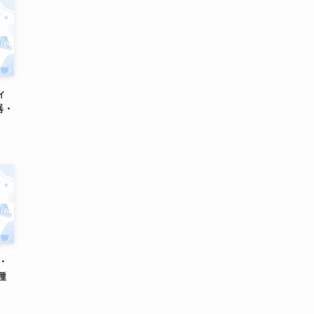
ィ
器・
グ・
種