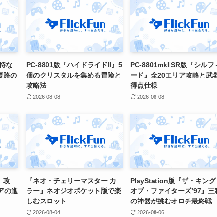
特な
PC-8801版『ハイドライドII』5
PC-8801mkIISR版『シルフ
復路の
個のクリスタルを集める冒険と
ード』全20エリア攻略と武
攻略法
得点仕様
2026-08-08
2026-08-08
』攻
『ネオ・チェリーマスター カ
PlayStation版『ザ・キン
アの進
ラー』ネオジオポケット版で楽
オブ・ファイターズ’97』三
しむスロット
の神器が挑むオロチ最終戦
2026-08-04
2026-08-06