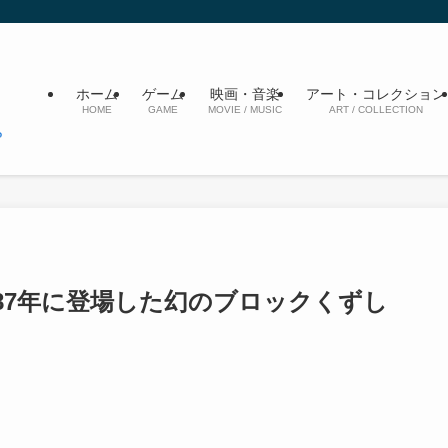
ホーム
ゲーム
映画・音楽
アート・コレクション
HOME
GAME
MOVIE / MUSIC
ART / COLLECTION
87年に登場した幻のブロックくずし