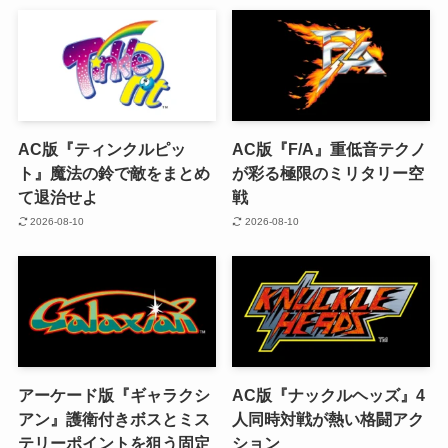
AC版『ティンクルピッ
AC版『F/A』重低音テクノ
ト』魔法の鈴で敵をまとめ
が彩る極限のミリタリー空
て退治せよ
戦
2026-08-10
2026-08-10
アーケード版『ギャラクシ
AC版『ナックルヘッズ』4
アン』護衛付きボスとミス
人同時対戦が熱い格闘アク
テリーポイントを狙う固定
ション