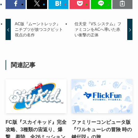
AC版『ムーントレック』
任天堂『VS.システム』フ
ニチブツが放つコクピット
ァミコンをACへ導いた赤
視点の名作
い衝撃の正体
関連記事
FC版『スカイキッド』完全
ファミリーコンピュータ版
攻略、3種類の宙返り、爆
『ワルキューレの冒険 時の
撃、着陸、全26ミッション
鍵伝説』の旅