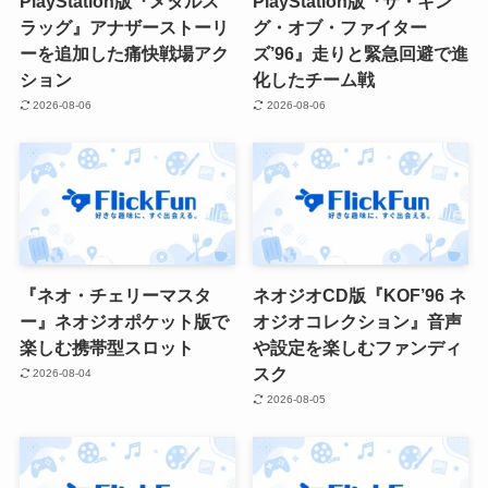
PlayStation版『メタルス
PlayStation版『ザ・キン
ラッグ』アナザーストーリ
グ・オブ・ファイター
ーを追加した痛快戦場アク
ズ’96』走りと緊急回避で進
ション
化したチーム戦
2026-08-06
2026-08-06
『ネオ・チェリーマスタ
ネオジオCD版『KOF’96 ネ
ー』ネオジオポケット版で
オジオコレクション』音声
楽しむ携帯型スロット
や設定を楽しむファンディ
スク
2026-08-04
2026-08-05