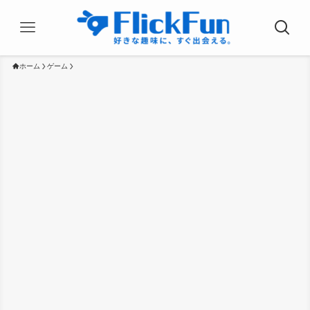
ホーム
ゲーム