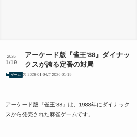
アーケード版『雀王’88』ダイナッ
2026
1/19
クスが誇る定番の対局
2026-01-04
2026-01-19
ゲーム
アーケード版『雀王’88』は、1988年にダイナック
スから発売された麻雀ゲームです。