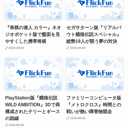
『将棋の達人 カラー』ネオ
セガサターン版『リアルバ
ジオポケット版で盤面を見
ウト餓狼伝説スペシャル』
やすくした携帯将棋
総勢19人が競う夢の対決
2026-08-04
2026-08-06
PlayStation版『餓狼伝説
ファミリーコンピュータ版
WILD AMBITION』3Dで再
『メトロクロス』時間との
構成されたテリーとギース
戦いが熱い障害物競走
の因縁
2026-08-06
2026-08-06