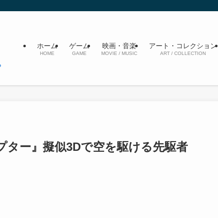
ホーム
ゲーム
映画・音楽
アート・コレクション
HOME
GAME
MOVIE / MUSIC
ART / COLLECTION
プター』擬似3Dで空を駆ける先駆者