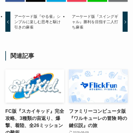
アーケード版『やる雀』シ
アーケード版『スイングギ
ンプルに楽しむ思考と駆け
ャル』勝利を目指す二人打
引きの麻雀
ち麻雀
関連記事
FC版『スカイキッド』完全
ファミリーコンピュータ版
攻略、3種類の宙返り、爆
『ワルキューレの冒険 時の
撃、着陸、全26ミッション
鍵伝説』の旅
の難所
2026-08-09