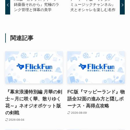
鋳薔薇それから』究極のラ
ミュージックチャンネル』
ンク管理と弾幕の美学
犬とオシャレを楽しむ名作
関連記事
『幕末浪漫特別編 月華の剣
FC版『マッピーランド』物
士～月に咲く華、散りゆく
語全32面の進み方と隠しボ
花～』ネオジオポケット版
ーナス・高得点攻略
の剣戟
2026-08-09
2026-08-04