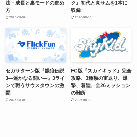
法・成長と裏モードの進め
ク』初代と真サムを1本に
方
収録
2026-08-09
2026-08-06
セガサターン版『餓狼伝説
FC版『スカイキッド』完全
3―遥かなる闘い―』3ライ
攻略、3種類の宙返り、爆
ンで戦うサウスタウンの激
撃、着陸、全26ミッション
闘
の難所
2026-08-06
2026-08-09